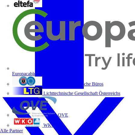
ELTEFA
Europacable
Fachverband Technische Büros
Lichttechnische Gesellschaft Österreichs
OVE
WKO
Alle Partner