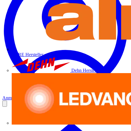
ALRE
Hersteller
Dehn
Hersteller
Anmelden
Registrierung