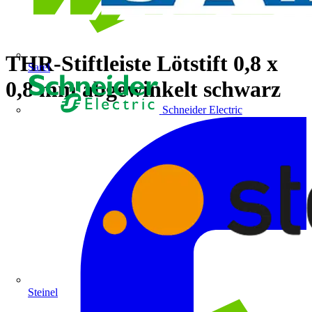
THR-Stiftleiste Lötstift 0,8 x
Sarel
0,8 mm abgewinkelt schwarz
Schneider Electric
Steinel