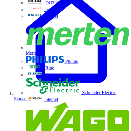
DOTLUX GmbH
Interact
Kaufel
Merten
Philips
Ritto
Sarel
Schneider Electric
Startseite
Steinel