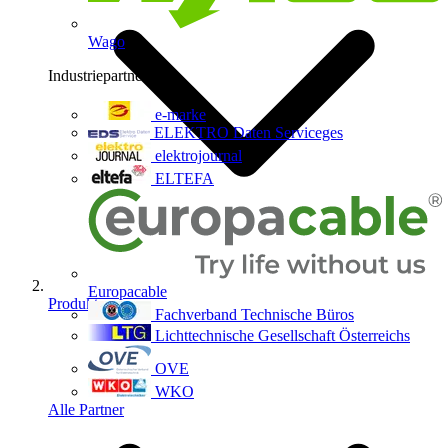
Wago
Industriepartner
9
e-marke
ELEKTRO Daten Serviceges
elektrojournal
ELTEFA
Europacable
Produkte
Fachverband Technische Büros
Lichttechnische Gesellschaft Österreichs
OVE
WKO
Alle Partner