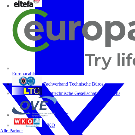
ELTEFA
Europacable
Fachverband Technische Büros
Lichttechnische Gesellschaft Österreichs
OVE
WKO
Alle Partner