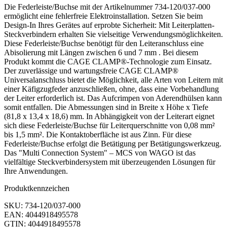
Die Federleiste/Buchse mit der Artikelnummer 734-120/037-000
ermöglicht eine fehlerfreie Elektroinstallation. Setzen Sie beim
Design-In Ihres Gerätes auf erprobte Sicherheit: Mit Leiterplatten-
Steckverbindern erhalten Sie vielseitige Verwendungsmöglichkeiten.
Diese Federleiste/Buchse benötigt für den Leiteranschluss eine
Abisolierung mit Längen zwischen 6 und 7 mm . Bei diesem
Produkt kommt die CAGE CLAMP®-Technologie zum Einsatz.
Der zuverlässige und wartungsfreie CAGE CLAMP®
Universalanschluss bietet die Möglichkeit, alle Arten von Leitern mit
einer Käfigzugfeder anzuschließen, ohne, dass eine Vorbehandlung
der Leiter erforderlich ist. Das Aufcrimpen von Aderendhülsen kann
somit entfallen. Die Abmessungen sind in Breite x Höhe x Tiefe
(81,8 x 13,4 x 18,6) mm. In Abhängigkeit von der Leiterart eignet
sich diese Federleiste/Buchse für Leiterquerschnitte von 0,08 mm²
bis 1,5 mm². Die Kontaktoberfläche ist aus Zinn. Für diese
Federleiste/Buchse erfolgt die Betätigung per Betätigungswerkzeug.
Das "Multi Connection System" – MCS von WAGO ist das
vielfältige Steckverbindersystem mit überzeugenden Lösungen für
Ihre Anwendungen.
Produktkennzeichen
SKU: 734-120/037-000
EAN: 4044918495578
GTIN: 4044918495578