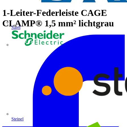
1-Leiter-Federleiste CAGE
CLAMP® 1,5 mm² lichtgrau
Sarel
Schneider Electric
Steinel