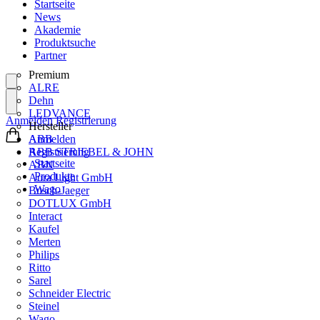
Startseite
News
Akademie
Produktsuche
Partner
Premium
ALRE
Dehn
LEDVANCE
Anmelden
Registrierung
Hersteller
ABB
Anmelden
ABB STRIEBEL & JOHN
Registrierung
Startseite
ABN
Produkte
Aura Light GmbH
Wago
Busch-Jaeger
DOTLUX GmbH
Interact
Kaufel
Merten
Philips
Ritto
Sarel
Schneider Electric
Steinel
Wago