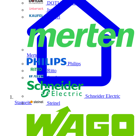
DOTLUX GmbH
Interact
Kaufel
Merten
Philips
Ritto
Sarel
Schneider Electric
Startseite
Steinel