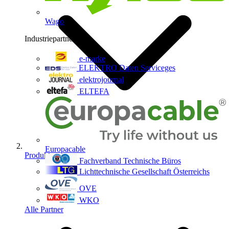
Wago
Industriepartner
9
e-marke
ELEKTRO Daten Serviceges
elektrojournal
ELTEFA
Europacable
Produkte
Fachverband Technische Büros
Lichttechnische Gesellschaft Österreichs
OVE
WKO
Alle Partner