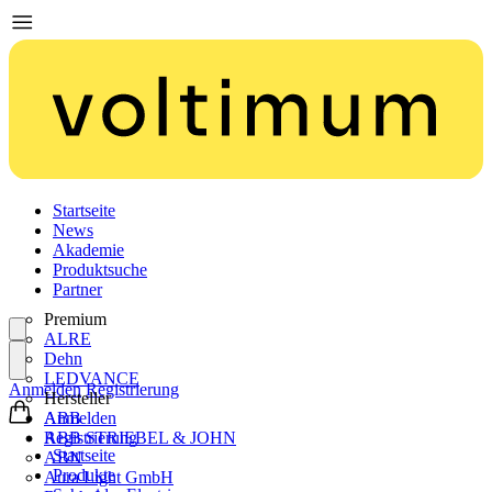
Startseite
News
Akademie
Produktsuche
Partner
Premium
ALRE
Dehn
LEDVANCE
Anmelden
Registrierung
Hersteller
ABB
Anmelden
ABB STRIEBEL & JOHN
Registrierung
Startseite
ABN
Produkte
Aura Light GmbH