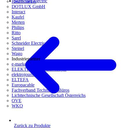
Schneider Electric
Busch-Jaeger
DOTLUX GmbH
Interact
Kaufel
Merten
Philips
Ritto
Sarel
Schneider Electric
Steinel
Wago
Industriepartner
e-marke
ELEKTRO Daten Serviceges
elektrojournal
ELTEFA
Europacable
Fachverband Technische Büros
Lichttechnische Gesellschaft Österreichs
OVE
WKO
Zurück zu Produkte