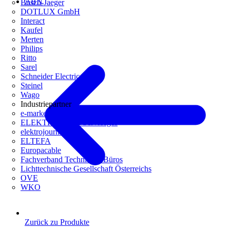
ABN
Busch-Jaeger
DOTLUX GmbH
Interact
Kaufel
Merten
Philips
Ritto
Sarel
Schneider Electric
Steinel
Wago
Industriepartner
e-marke
ELEKTRO Daten Serviceges
elektrojournal
ELTEFA
Europacable
Fachverband Technische Büros
Lichttechnische Gesellschaft Österreichs
OVE
WKO
Zurück zu Produkte