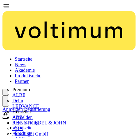
Startseite
News
Akademie
Produktsuche
Partner
Premium
ALRE
Dehn
LEDVANCE
Anmelden
Registrierung
Hersteller
ABB
Anmelden
ABB STRIEBEL & JOHN
Registrierung
Startseite
ABN
Produkte
Aura Light GmbH