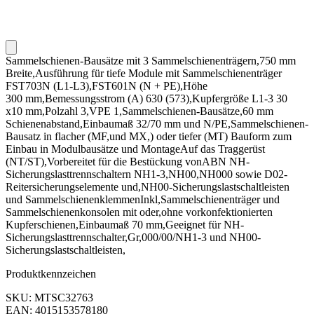
Sammelschienen-Bausätze mit 3 Sammelschienenträgern,750 mm
Breite,Ausführung für tiefe Module mit Sammelschienenträger
FST703N (L1-L3),FST601N (N + PE),Höhe
300 mm,Bemessungsstrom (A) 630 (573),Kupfergröße L1-3 30
x10 mm,Polzahl 3,VPE 1,Sammelschienen-Bausätze,60 mm
Schienenabstand,Einbaumaß 32/70 mm und N/PE,Sammelschienen-
Bausatz in flacher (MF,und MX,) oder tiefer (MT) Bauform zum
Einbau in Modulbausätze und MontageAuf das Traggerüst
(NT/ST),Vorbereitet für die Bestückung vonABN NH-
Sicherungslasttrennschaltern NH1-3,NH00,NH000 sowie D02-
Reitersicherungselemente und,NH00-Sicherungslastschaltleisten
und SammelschienenklemmenInkl,Sammelschienenträger und
Sammelschienenkonsolen mit oder,ohne vorkonfektionierten
Kupferschienen,Einbaumaß 70 mm,Geeignet für NH-
Sicherungslasttrennschalter,Gr,000/00/NH1-3 und NH00-
Sicherungslastschaltleisten,
Produktkennzeichen
SKU: MTSC32763
EAN: 4015153578180