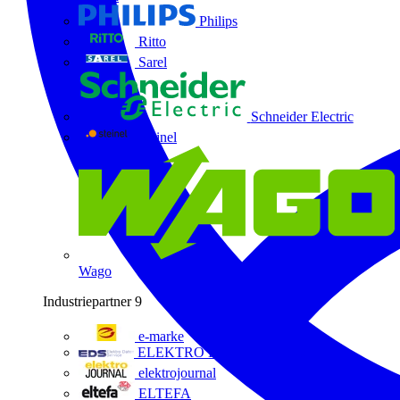
Philips
Ritto
Sarel
Schneider Electric
Steinel
Wago
Industriepartner
9
e-marke
ELEKTRO Daten Serviceges
elektrojournal
ELTEFA