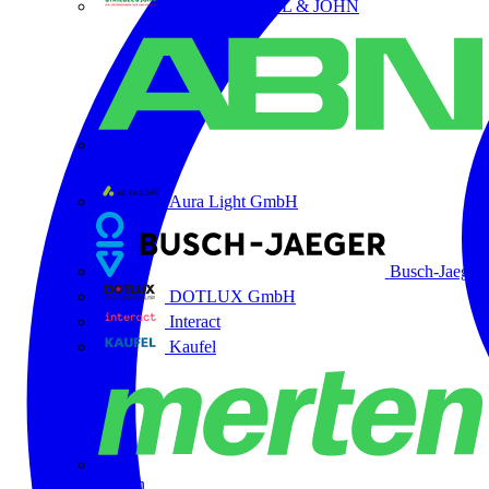
ABB STRIEBEL & JOHN
ABN
Aura Light GmbH
Busch-Jaeger
DOTLUX GmbH
Interact
Kaufel
Merten