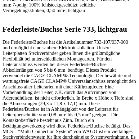
mm; 7-polig; 100% fehlsteckgeschützt; seitliche
Verriegelungsklinken; 0,50 mm²; lichtgrau
Federleiste/Buchse Serie 733, lichtgrau
Die Federleiste/Buchse hat die Artikelnummer 733-107/037-000
und ermöglicht eine saubere Elektroinstallation. Unsere
Leiterplatten-Steckverbinder geben Ihnen die größtmögliche
Flexibilität bei unterschiedlichen Montagearten. Für den
Leiteranschluss werden bei dieser Federleiste/Buchse
Abisolierlängen von 5 bis 6 mm benötigt. Dieses Produkt
verwendet die CAGE CLAMP®-Technologie. Der bewährte und
wartungsfreie CAGE CLAMP® Universalanschluss ermöglicht den
Anschluss aller Leiterarten mit einer Käfigzugfeder. Eine
Vorbehandlung der Leiter, z.B. durch das Aufcrimpen von
Aderendhülsen, ist nicht erforderlich. In Breite x Höhe x Tiefe sind
die Abmessungen (29,3 x 11,8 x 17,1) mm. Diese
Federleiste/Buchse ist in Abhängigkeit von der Leiterart für
Leiterquerschnitte von 0,08 mm² bis 0,5 mm² geeignet. Die
Kontaktoberfläche besteht aus Zinn. Durch ein
Betätigungswerkzeug wird diese Federleiste/Buchse betätigt. Das
MCS – "Multi Connection System" von WAGO ist ein vielfältiges
Steckverbindersystem für Ihre durchgängige Systemverdrahtung. Es