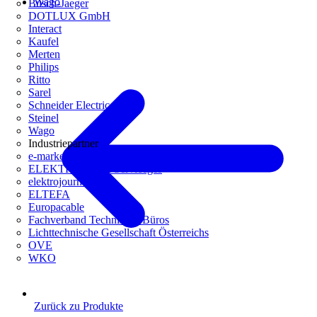
Wago
Busch-Jaeger
DOTLUX GmbH
Interact
Kaufel
Merten
Philips
Ritto
Sarel
Schneider Electric
Steinel
Wago
Industriepartner
e-marke
ELEKTRO Daten Serviceges
elektrojournal
ELTEFA
Europacable
Fachverband Technische Büros
Lichttechnische Gesellschaft Österreichs
OVE
WKO
Zurück zu Produkte