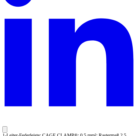
1-Leiter-Federleiste; CAGE CLAMP®; 0,5 mm²; Rastermaß 2,5