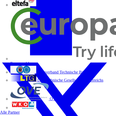
ELTEFA
Europacable
Fachverband Technische Büros
Lichttechnische Gesellschaft Österreichs
OVE
WKO
Alle Partner