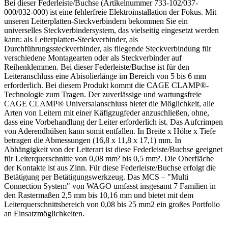
Bei dieser Federleiste/Buchse (Artikelnummer 733-102/037-
000/032-000) ist eine fehlerfreie Elektroinstallation der Fokus. Mit
unseren Leiterplatten-Steckverbindern bekommen Sie ein
universelles Steckverbindersystem, das vielseitig eingesetzt werden
kann: als Leiterplatten-Steckverbinder, als
Durchführungssteckverbinder, als fliegende Steckverbindung für
verschiedene Montagearten oder als Steckverbinder auf
Reihenklemmen. Bei dieser Federleiste/Buchse ist für den
Leiteranschluss eine Abisolierlänge im Bereich von 5 bis 6 mm
erforderlich. Bei diesem Produkt kommt die CAGE CLAMP®-
Technologie zum Tragen. Der zuverlässige und wartungsfreie
CAGE CLAMP® Universalanschluss bietet die Möglichkeit, alle
Arten von Leitern mit einer Käfigzugfeder anzuschließen, ohne,
dass eine Vorbehandlung der Leiter erforderlich ist. Das Aufcrimpen
von Aderendhülsen kann somit entfallen. In Breite x Höhe x Tiefe
betragen die Abmessungen (16,8 x 11,8 x 17,1) mm. In
Abhängigkeit von der Leiterart ist diese Federleiste/Buchse geeignet
für Leiterquerschnitte von 0,08 mm² bis 0,5 mm². Die Oberfläche
der Kontakte ist aus Zinn. Für diese Federleiste/Buchse erfolgt die
Betätigung per Betätigungswerkzeug. Das MCS – "Multi
Connection System" von WAGO umfasst insgesamt 7 Familien in
den Rastermaßen 2,5 mm bis 10,16 mm und bietet mit dem
Leiterquerschnittsbereich von 0,08 bis 25 mm2 ein großes Portfolio
an Einsatzmöglichkeiten.