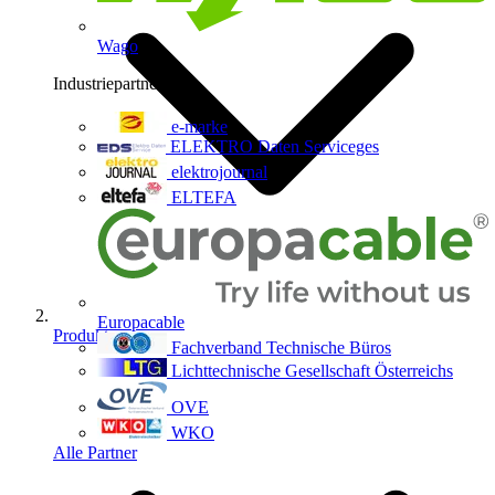
Wago
Industriepartner
9
e-marke
ELEKTRO Daten Serviceges
elektrojournal
ELTEFA
Europacable
Produkte
Fachverband Technische Büros
Lichttechnische Gesellschaft Österreichs
OVE
WKO
Alle Partner