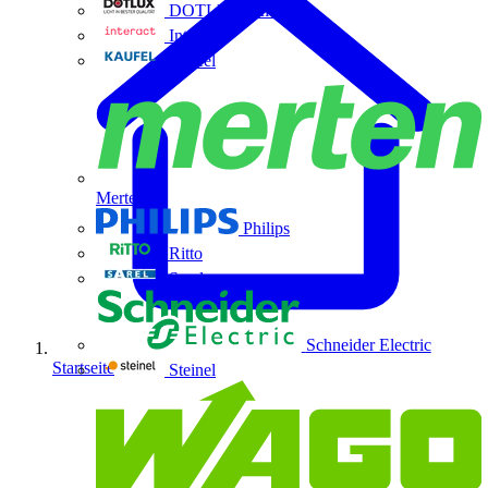
DOTLUX GmbH
Interact
Kaufel
Merten
Philips
Ritto
Sarel
Schneider Electric
Startseite
Steinel