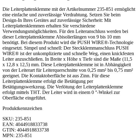
Die Leiterplattenklemme mit der Artikelnummer 235-851 ermöglicht
eine einfache und zuverlässige Verdrahtung. Setzen Sie beim
Design-In Ihres Gerätes auf zuverlässige Sicherheit: Mit
Leiterplattenklemmen erhalten Sie verschiedene
Verwendungsmöglichkeiten. Für den Leiteranschluss werden bei
dieser Leiterplattenklemme Abisolierlängen von 9 bis 10 mm
benötigt. Bei diesem Produkt wird die PUSH WIRE®-Technologie
eingesetzt. Simpel und schnell: Der Steckklemmanschluss PUSH
WIRE® ist der unkomplizierte und schnelle Weg, einen knickfesten
Leiter anzuschließen. In Breite x Höhe x Tiefe sind die Maße (11,5
x 12,8 x 12,5) mm. Diese Leiterplattenklemme ist in Abhängigkeit
von der Leiterart für Leiterquerschnitte von 0,25 mm² bis 0,75 mm²
geeignet. Die Kontaktoberfläche ist aus Zinn. Für diese
Leiterplattenklemme erfolgt die Betätigung per
Betätigungswerkzeug. Die Verlötung der Leiterplattenklemme
erfolgt mittels THT. Der Leiter wird in einem 0 °-Winkel zur
Oberfläche eingeführt.
Produktkennzeichen
SKU: 235-851
EAN: 4044918833738
GTIN: 4044918833738
MPN: 235-851