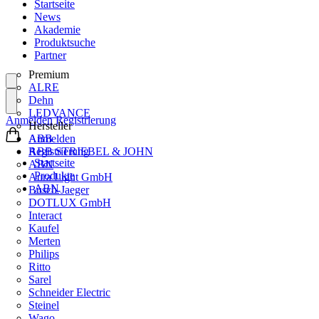
Startseite
News
Akademie
Produktsuche
Partner
Premium
ALRE
Dehn
LEDVANCE
Anmelden
Registrierung
Hersteller
ABB
Anmelden
ABB STRIEBEL & JOHN
Registrierung
Startseite
ABN
Produkte
Aura Light GmbH
ABN
Busch-Jaeger
DOTLUX GmbH
Interact
Kaufel
Merten
Philips
Ritto
Sarel
Schneider Electric
Steinel
Wago