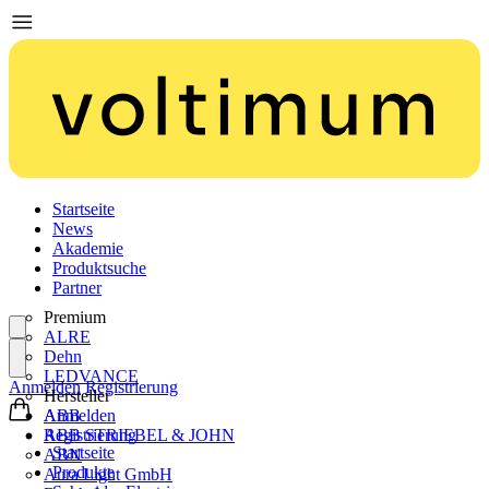
Startseite
News
Akademie
Produktsuche
Partner
Premium
ALRE
Dehn
LEDVANCE
Anmelden
Registrierung
Hersteller
ABB
Anmelden
ABB STRIEBEL & JOHN
Registrierung
Startseite
ABN
Produkte
Aura Light GmbH