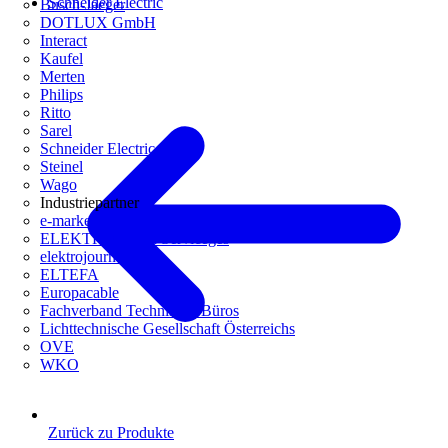
Schneider Electric
Busch-Jaeger
DOTLUX GmbH
Interact
Kaufel
Merten
Philips
Ritto
Sarel
Schneider Electric
Steinel
Wago
Industriepartner
e-marke
ELEKTRO Daten Serviceges
elektrojournal
ELTEFA
Europacable
Fachverband Technische Büros
Lichttechnische Gesellschaft Österreichs
OVE
WKO
Zurück zu Produkte