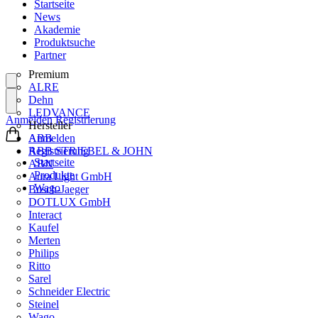
Startseite
News
Akademie
Produktsuche
Partner
Premium
ALRE
Dehn
LEDVANCE
Anmelden
Registrierung
Hersteller
ABB
Anmelden
ABB STRIEBEL & JOHN
Registrierung
Startseite
ABN
Produkte
Aura Light GmbH
Wago
Busch-Jaeger
DOTLUX GmbH
Interact
Kaufel
Merten
Philips
Ritto
Sarel
Schneider Electric
Steinel
Wago