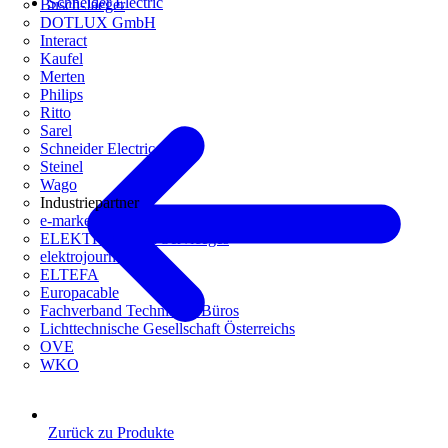
Schneider Electric
Busch-Jaeger
DOTLUX GmbH
Interact
Kaufel
Merten
Philips
Ritto
Sarel
Schneider Electric
Steinel
Wago
Industriepartner
e-marke
ELEKTRO Daten Serviceges
elektrojournal
ELTEFA
Europacable
Fachverband Technische Büros
Lichttechnische Gesellschaft Österreichs
OVE
WKO
Zurück zu Produkte