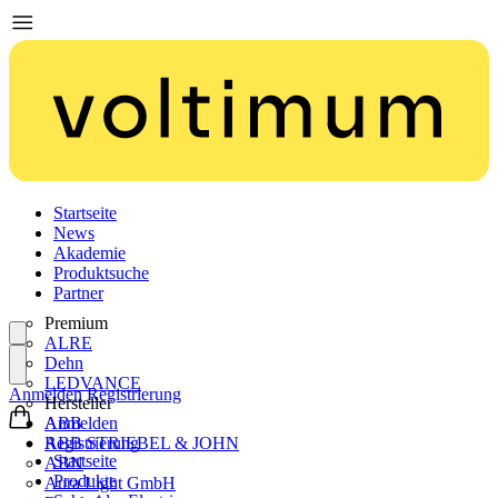
Startseite
News
Akademie
Produktsuche
Partner
Premium
ALRE
Dehn
LEDVANCE
Anmelden
Registrierung
Hersteller
ABB
Anmelden
ABB STRIEBEL & JOHN
Registrierung
Startseite
ABN
Produkte
Aura Light GmbH