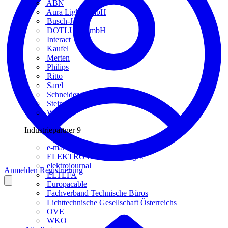
ABN
Aura Light GmbH
Busch-Jaeger
DOTLUX GmbH
Interact
Kaufel
Merten
Philips
Ritto
Sarel
Schneider Electric
Steinel
Wago
Industriepartner
9
e-marke
ELEKTRO Daten Serviceges
elektrojournal
Anmelden
Registrierung
ELTEFA
Europacable
Fachverband Technische Büros
Lichttechnische Gesellschaft Österreichs
OVE
WKO