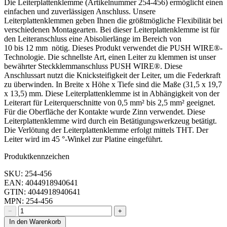
Die Leiterplattenklemme (Artikelnummer 254-456) ermöglicht einen
einfachen und zuverlässigen Anschluss. Unsere
Leiterplattenklemmen geben Ihnen die größtmögliche Flexibilität bei
verschiedenen Montagearten. Bei dieser Leiterplattenklemme ist für
den Leiteranschluss eine Abisolierlänge im Bereich von
10 bis 12 mm nötig. Dieses Produkt verwendet die PUSH WIRE®-
Technologie. Die schnellste Art, einen Leiter zu klemmen ist unser
bewährter Steckklemmanschluss PUSH WIRE®. Diese
Anschlussart nutzt die Knicksteifigkeit der Leiter, um die Federkraft
zu überwinden. In Breite x Höhe x Tiefe sind die Maße (31,5 x 19,7
x 13,5) mm. Diese Leiterplattenklemme ist in Abhängigkeit von der
Leiterart für Leiterquerschnitte von 0,5 mm² bis 2,5 mm² geeignet.
Für die Oberfläche der Kontakte wurde Zinn verwendet. Diese
Leiterplattenklemme wird durch ein Betätigungswerkzeug betätigt.
Die Verlötung der Leiterplattenklemme erfolgt mittels THT. Der
Leiter wird im 45 °-Winkel zur Platine eingeführt.
Produktkennzeichen
SKU: 254-456
EAN: 4044918940641
GTIN: 4044918940641
MPN: 254-456
−
+
In den Warenkorb