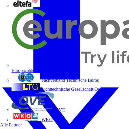
ELTEFA
Europacable
Fachverband Technische Büros
Lichttechnische Gesellschaft Österreichs
OVE
WKO
Alle Partner