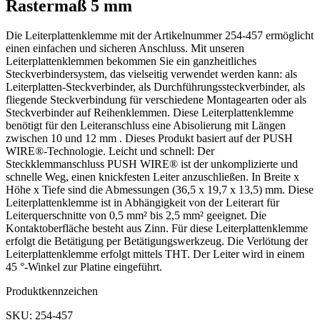
Rastermaß 5 mm
Die Leiterplattenklemme mit der Artikelnummer 254-457 ermöglicht
einen einfachen und sicheren Anschluss. Mit unseren
Leiterplattenklemmen bekommen Sie ein ganzheitliches
Steckverbindersystem, das vielseitig verwendet werden kann: als
Leiterplatten-Steckverbinder, als Durchführungssteckverbinder, als
fliegende Steckverbindung für verschiedene Montagearten oder als
Steckverbinder auf Reihenklemmen. Diese Leiterplattenklemme
benötigt für den Leiteranschluss eine Abisolierung mit Längen
zwischen 10 und 12 mm . Dieses Produkt basiert auf der PUSH
WIRE®-Technologie. Leicht und schnell: Der
Steckklemmanschluss PUSH WIRE® ist der unkomplizierte und
schnelle Weg, einen knickfesten Leiter anzuschließen. In Breite x
Höhe x Tiefe sind die Abmessungen (36,5 x 19,7 x 13,5) mm. Diese
Leiterplattenklemme ist in Abhängigkeit von der Leiterart für
Leiterquerschnitte von 0,5 mm² bis 2,5 mm² geeignet. Die
Kontaktoberfläche besteht aus Zinn. Für diese Leiterplattenklemme
erfolgt die Betätigung per Betätigungswerkzeug. Die Verlötung der
Leiterplattenklemme erfolgt mittels THT. Der Leiter wird in einem
45 °-Winkel zur Platine eingeführt.
Produktkennzeichen
SKU: 254-457