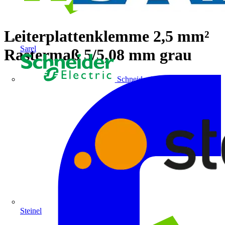
Leiterplattenklemme 2,5 mm²
Sarel
Rastermaß 5/5,08 mm grau
Schneider Electric
Steinel