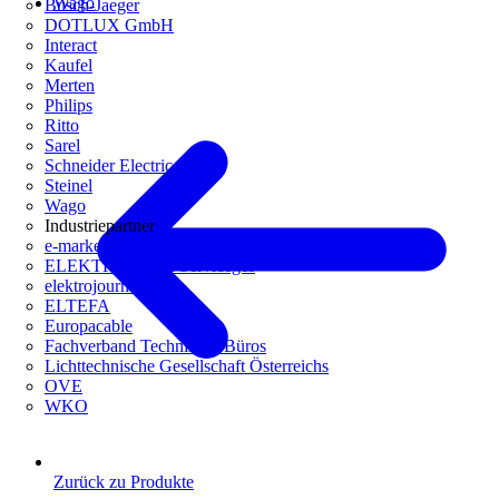
Wago
Busch-Jaeger
DOTLUX GmbH
Interact
Kaufel
Merten
Philips
Ritto
Sarel
Schneider Electric
Steinel
Wago
Industriepartner
e-marke
ELEKTRO Daten Serviceges
elektrojournal
ELTEFA
Europacable
Fachverband Technische Büros
Lichttechnische Gesellschaft Österreichs
OVE
WKO
Zurück zu Produkte