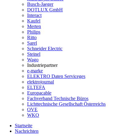
Busch-Jaeger
DOTLUX GmbH
Interact
Kaufel
Merten
Philips
Ritto
Sarel
Schneider Electric
Steinel
Wago
Industriepartner
e-marke
ELEKTRO Daten Serviceges
elektrojournal
ELTEFA
Europacable
Fachverband Technische Büros
Lichttechnische Gesellschaft Österreichs
OVE
WKO
Startseite
Nachrichten