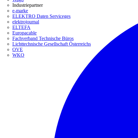
Industriepartner
e-marke
ELEKTRO Daten Serviceges
elektrojournal
ELTEFA
Europacable
Fachverband Technische Büros
Lichttechnische Gesellschaft Österreichs
OVE
WKO