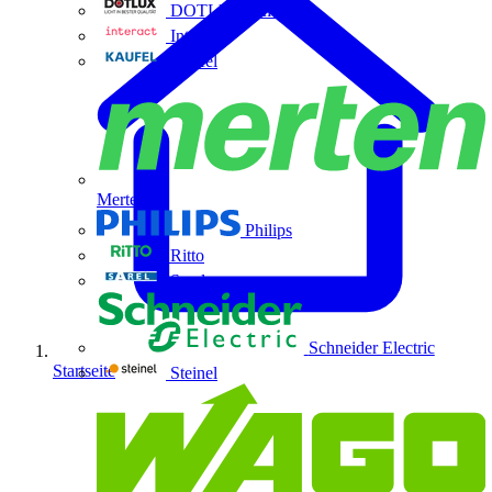
DOTLUX GmbH
Interact
Kaufel
Merten
Philips
Ritto
Sarel
Schneider Electric
Startseite
Steinel