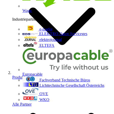
Wago
Industriepartner
9
e-marke
ELEKTRO Daten Serviceges
elektrojournal
ELTEFA
Europacable
Produkte
Fachverband Technische Büros
Lichttechnische Gesellschaft Österreichs
OVE
WKO
Alle Partner