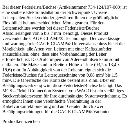
Bei dieser Federleiste/Buchse (Artikelnummer 734-124/107-000) ist
eine saubere Elektroinstallation der Schwerpunkt. Unsere
Leiterplatten-Steckverbinder gewähren Ihnen die größtmögliche
Flexibilität bei unterschiedlichen Montagearten. Für den
Leiteranschluss werden bei dieser Federleiste/Buchse
Abisolierlängen von 6 bis 7 mm benötigt. Dieses Produkt
verwendet die CAGE CLAMP®-Technologie. Der zuverlässige
und wartungsfreie CAGE CLAMP® Universalanschluss bietet die
Möglichkeit, alle Arten von Leitern mit einer Käfigzugfeder
anzuschließen, ohne, dass eine Vorbehandlung der Leiter
erforderlich ist. Das Aufcrimpen von Aderendhülsen kann somit
entfallen. Die Maße sind in Breite x Höhe x Tiefe (93,5 x 13,4 x
18,6) mm. In Abhängigkeit von der Leiterart eignet sich die
Federleiste/Buchse für Leiterquerschnitte von 0,08 mm² bis 1,5
mm². Die Oberfläche der Kontakte besteht aus Zinn. Über ein
Betätigungswerkzeug wird diese Federleiste/Buchse betätigt. Das
MCS – "Multi Connection System" von WAGO ist ein vielfältiges
Steckverbindersystem für Ihre durchgängige Systemverdrahtung. Es
ermöglicht Ihnen eine vereinfachte Verdrahtung in der
Kabelvorkonfektionierung und auf Geräten durch zwei
Betätigungsrichtungen für die CAGE CLAMP®-Varianten.
Produktkennzeichen