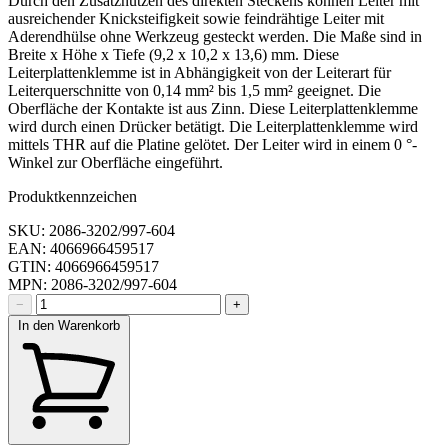
Durch den Zusatznutzen des direkten Steckens können Leiter mit
ausreichender Knicksteifigkeit sowie feindrähtige Leiter mit
Aderendhülse ohne Werkzeug gesteckt werden. Die Maße sind in
Breite x Höhe x Tiefe (9,2 x 10,2 x 13,6) mm. Diese
Leiterplattenklemme ist in Abhängigkeit von der Leiterart für
Leiterquerschnitte von 0,14 mm² bis 1,5 mm² geeignet. Die
Oberfläche der Kontakte ist aus Zinn. Diese Leiterplattenklemme
wird durch einen Drücker betätigt. Die Leiterplattenklemme wird
mittels THR auf die Platine gelötet. Der Leiter wird in einem 0 °-
Winkel zur Oberfläche eingeführt.
Produktkennzeichen
SKU: 2086-3202/997-604
EAN: 4066966459517
GTIN: 4066966459517
MPN: 2086-3202/997-604
−
+
In den Warenkorb