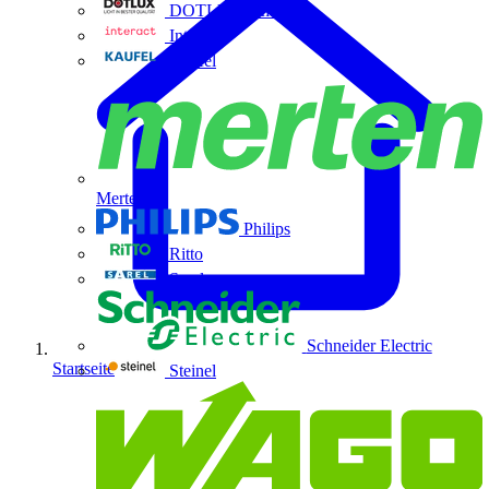
DOTLUX GmbH
Interact
Kaufel
Merten
Philips
Ritto
Sarel
Schneider Electric
Startseite
Steinel