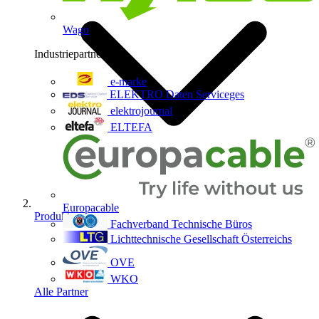
Wago
Industriepartner
9
e-marke
ELEKTRO Daten Serviceges
elektrojournal
ELTEFA
Europacable
Produkte
Fachverband Technische Büros
Lichttechnische Gesellschaft Österreichs
OVE
WKO
Alle Partner