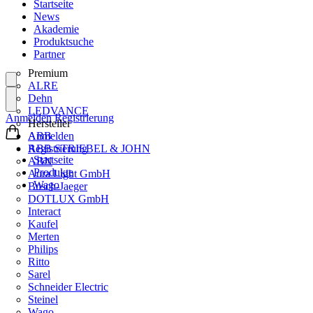
Startseite
News
Akademie
Produktsuche
Partner
Premium
ALRE
Dehn
LEDVANCE
Anmelden
Registrierung
Hersteller
ABB
Anmelden
ABB STRIEBEL & JOHN
Registrierung
Startseite
ABN
Produkte
Aura Light GmbH
Wago
Busch-Jaeger
DOTLUX GmbH
Interact
Kaufel
Merten
Philips
Ritto
Sarel
Schneider Electric
Steinel
Wago