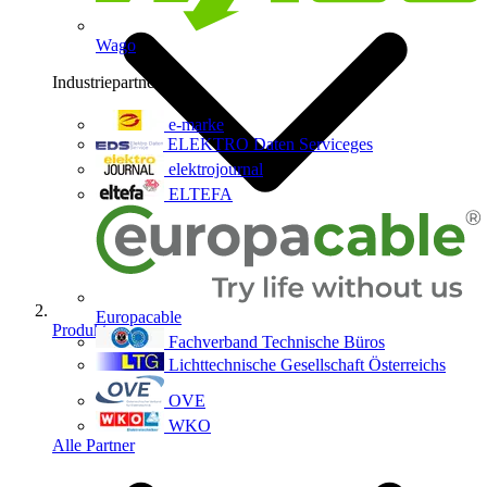
Wago
Industriepartner
9
e-marke
ELEKTRO Daten Serviceges
elektrojournal
ELTEFA
Europacable
Produkte
Fachverband Technische Büros
Lichttechnische Gesellschaft Österreichs
OVE
WKO
Alle Partner