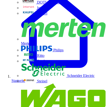
DOTLUX GmbH
Interact
Kaufel
Merten
Philips
Ritto
Sarel
Schneider Electric
Startseite
Steinel