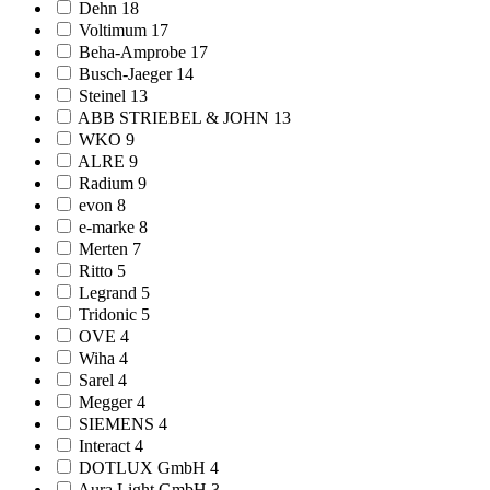
Dehn
18
Voltimum
17
Beha-Amprobe
17
Busch-Jaeger
14
Steinel
13
ABB STRIEBEL & JOHN
13
WKO
9
ALRE
9
Radium
9
evon
8
e-marke
8
Merten
7
Ritto
5
Legrand
5
Tridonic
5
OVE
4
Wiha
4
Sarel
4
Megger
4
SIEMENS
4
Interact
4
DOTLUX GmbH
4
Aura Light GmbH
3