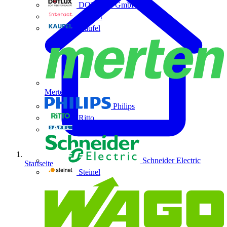
DOTLUX GmbH
Interact
Kaufel
Merten
Philips
Ritto
Sarel
Schneider Electric
Startseite
Steinel