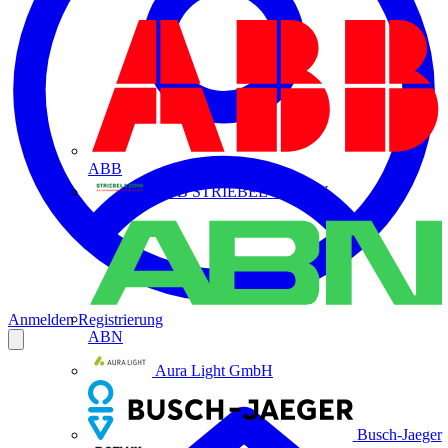
ABB
ABB STRIEBEL & JOHN
Anmelden
Registrierung
ABN
Aura Light GmbH
Busch-Jaeger