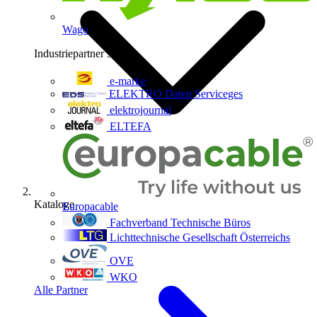
Wago
Industriepartner
9
e-marke
ELEKTRO Daten Serviceges
elektrojournal
ELTEFA
Kataloge
Europacable
Fachverband Technische Büros
Lichttechnische Gesellschaft Österreichs
OVE
WKO
Alle Partner